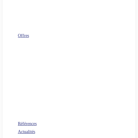
Télécoms
Digital Workplace
FinOps
Sourcing IT
Operating Model
Offres
Agenuity
Uplift your Cloud
Uplift your App. Productivity
Uplift your FinOps
Uplift your Data
Uplift your Gen IA
Uplift your M&A IT Stories
Uplift your IT Savings
PERF360 Uplift your IT Performance
NR 360 Uplift your sustainability
Références
Actualités