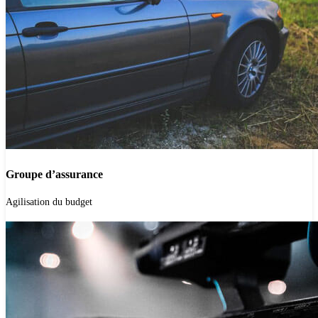
Groupe d’assurance
'.get_the_title().'
Agilisation du budget