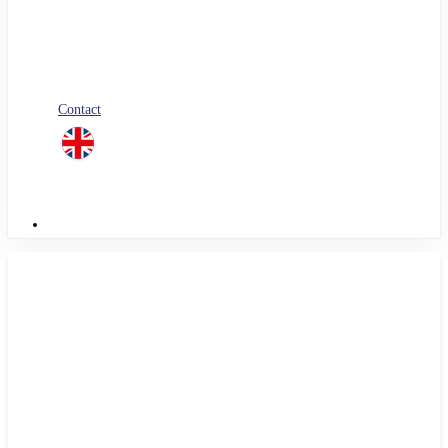
Blog
Nos livres blancs
Jobs
Candidature spontanée
Contact
linkedin
Menu