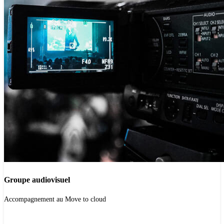
Groupe audiovisuel
'.get_the_title().'
Accompagnement au Move to cloud