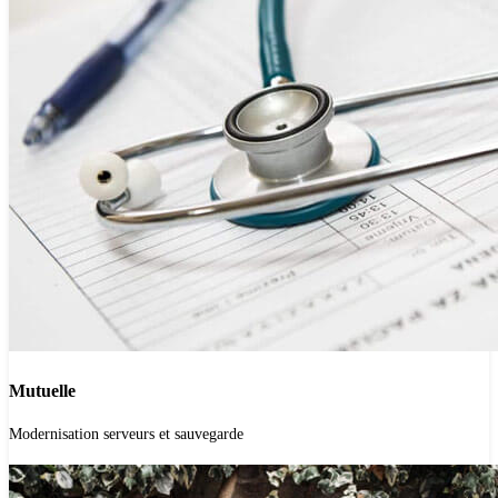
Mutuelle
'.get_the_title().'
Modernisation serveurs et sauvegarde