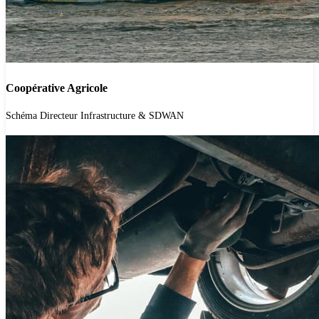
Coopérative Agricole
'.get_the_title().'
Schéma Directeur Infrastructure & SDWAN