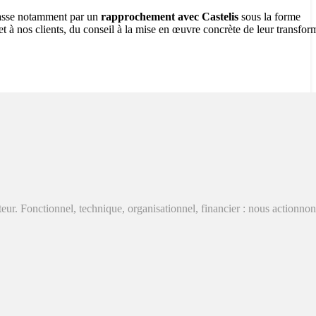
 passe notamment par un
rapprochement avec Castelis
sous la forme
 nos clients, du conseil à la mise en œuvre concrète de leur transfor
r. Fonctionnel, technique, organisationnel, financier : nous actionnons
ous sommes régulièrement croisés avec toujours l’idée de faire des ch