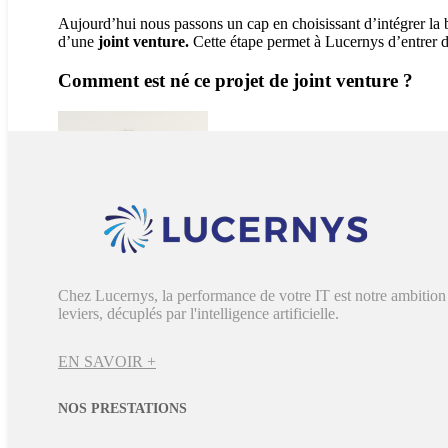
Aujourd’hui nous passons un cap en choisissant d’intégrer la
d’une
joint venture.
Cette étape permet à Lucernys d’entrer d
Comment est né ce projet de joint venture ?
Chez Lucernys, la performance de votre IT est notre ambition 
Pour Stéphane Woelffel,
leviers, décuplés par l'intelligence artificielle.
Président Castelis,
Lucernys apporte une
dimension conseil
EN SAVOIR +
essentielle.
NOS PRESTATIONS
Stéphane Woelffel
: avec Bernard Schmitt nous nous connais
ensemble. Aujourd’hui, l’opportunité s’est concrétisée.