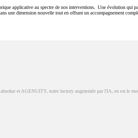
 brique applicative au spectre de nos interventions. Une évolution qui
ans une dimension nouvelle tout en offrant un accompagnement complet à
absolue et AGENUITY, notre factory augmentée par l'IA, en est le moteu
sons depuis 1993. Chacun a suivi son chemin professionnel mais nous n