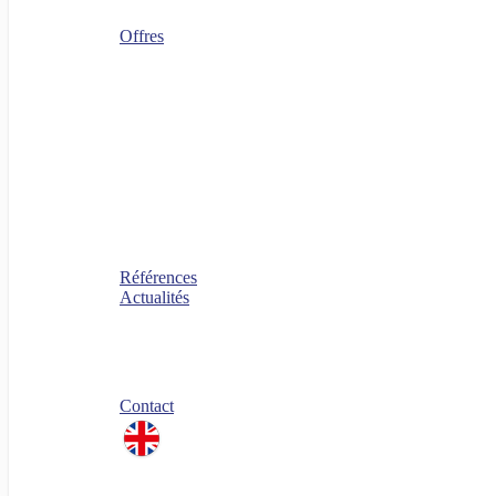
Sourcing IT
Operating Model
Offres
Agenuity
Uplift your Cloud
Uplift your App. Productivity
Uplift your FinOps
Uplift your Data
Uplift your Gen IA
Uplift your M&A IT Stories
Uplift your IT Savings
PERF360 Uplift your IT Performance
NR 360 Uplift your sustainability
Références
Actualités
Blog
Nos livres blancs
Jobs
Candidature spontanée
Contact
linkedin