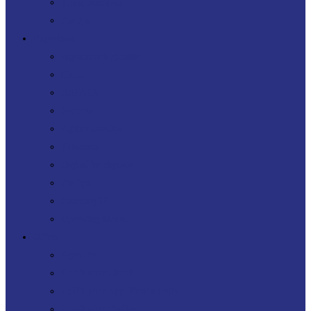
Transformation
FinOps
Expertises
Ingénierie logicielle
Cloud
DATA IA
Sécurité
Agilité DevOps
Télécoms
Digital Workplace
FinOps
Sourcing IT
Operating Model
Offres
Agenuity
Uplift your Cloud
Uplift your App. Productivity
Uplift your FinOps