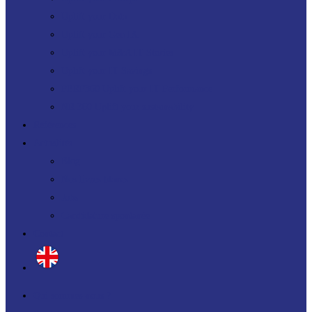
Uplift your Data
Uplift your Gen IA
Uplift your M&A IT Stories
Uplift your IT Savings
PERF360 Uplift your IT Performance
NR 360 Uplift your sustainability
Références
Actualités
Blog
Nos livres blancs
Jobs
Candidature spontanée
Contact
Qui sommes-nous ?