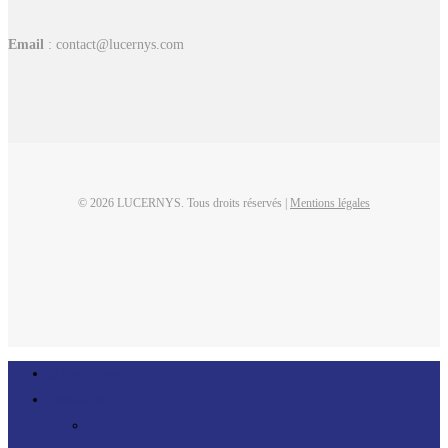
Email
: contact@lucernys.com
© 2026 LUCERNYS. Tous droits réservés |
Mentions légales
linkedin
Close
Qui sommes-nous ?
Menu
Prestations
Conseil