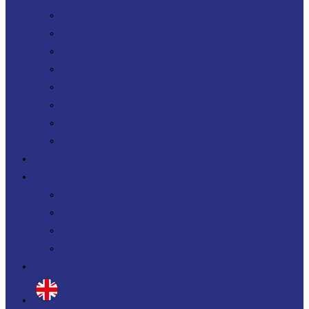
Uplift your App. Productivity
Uplift your FinOps
Uplift your Data
Uplift your Gen IA
Uplift your M&A IT Stories
Uplift your IT Savings
PERF360 Uplift your IT Performance
NR 360 Uplift your sustainability
Références
Actualités
Blog
Nos livres blancs
Jobs
Candidature spontanée
Contact