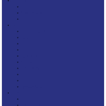
Prestations
Conseil
Transformation
FinOps
Expertises
Ingénierie logicielle
Cloud
DATA IA
Sécurité
Agilité DevOps
Télécoms
Digital Workplace
FinOps
Sourcing IT
Operating Model
Offres
Agenuity
Uplift your Cloud