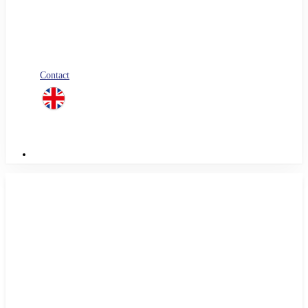
Blog
Nos livres blancs
Jobs
Candidature spontanée
Contact
linkedin
Menu