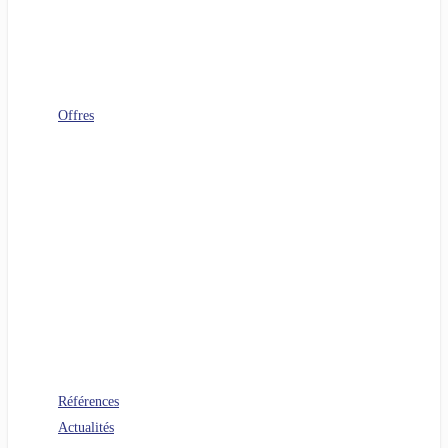
Télécoms
Digital Workplace
FinOps
Sourcing IT
Operating Model
Offres
Agenuity
Uplift your Cloud
Uplift your App. Productivity
Uplift your FinOps
Uplift your Data
Uplift your Gen IA
Uplift your M&A IT Stories
Uplift your IT Savings
PERF360 Uplift your IT Performance
NR 360 Uplift your sustainability
Références
Actualités