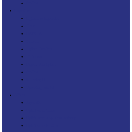
FinOps
Expertises
Ingénierie logicielle
Cloud
DATA IA
Sécurité
Agilité DevOps
Télécoms
Digital Workplace
FinOps
Sourcing IT
Operating Model
Offres
Agenuity
Uplift your Cloud
Uplift your App. Productivity
Uplift your FinOps