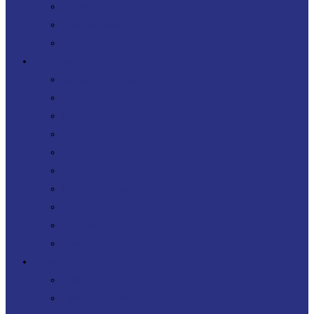
Conseil
Transformation
FinOps
Expertises
Ingénierie logicielle
Cloud
DATA IA
Sécurité
Agilité DevOps
Télécoms
Digital Workplace
FinOps
Sourcing IT
Operating Model
Offres
Agenuity
Uplift your Cloud