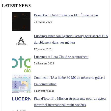
LATEST NEWS
BrainBox · Outil d’idéation IA · Étude de cas
24 février 2026
Lucernys lance son Agentic Factory pour ancrer l’IA
durablement dans vos métiers
12 janvier 2026
Lucernys et Lota.Cloud se rapprochent
5 décembre 2025
Comment l’IA a libéré 30 M€ de trésorerie grâce à
l’automatisation
6 novembre 2025
Plan d’Eco IT : Mission structurante pour un acteur
industriel international multi sociétés