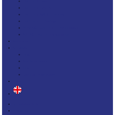
Uplift your Data
Uplift your Gen IA
Uplift your M&A IT Stories
Uplift your IT Savings
PERF360 Uplift your IT Performance
NR 360 Uplift your sustainability
Références
Actualités
Blog
Nos livres blancs
Jobs
Candidature spontanée
Contact
Qui sommes-nous ?
Prestations