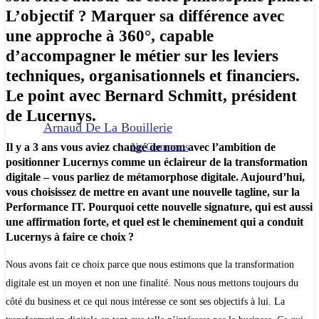
Amélioration continue
Conseil
Transformation
L’objectif ? Marquer sa différence avec
une approche à 360°, capable
« GAGNER EN
d’accompagner le métier sur les leviers
PERFORMANCE AUX
techniques, organisationnels et financiers.
CÔTÉS DU MÉTIER »
Le point avec Bernard Schmitt, président
de Lucernys.
By
Arnaud De La Bouillerie
25 mai 2022
octobre 5th, 2023
Il y a 3 ans vous aviez changé de nom avec l’ambition de
No Comments
positionner Lucernys comme un éclaireur de la transformation
digitale – vous parliez de métamorphose digitale. Aujourd’hui,
vous choisissez de mettre en avant une nouvelle tagline, sur la
Performance IT. Pourquoi cette nouvelle signature, qui est aussi
une affirmation forte, et quel est le cheminement qui a conduit
Lucernys à faire ce choix ?
Nous avons fait ce choix parce que nous estimons que la transformation
digitale est un moyen et non une finalité. Nous nous mettons toujours du
côté du business et ce qui nous intéresse ce sont ses objectifs à lui. La