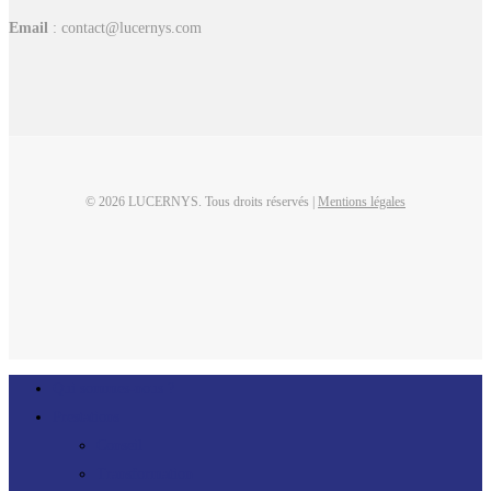
Email
: contact@lucernys.com
© 2026 LUCERNYS. Tous droits réservés |
Mentions légales
linkedin
Close
Qui sommes-nous ?
Menu
Prestations
Conseil
Transformation