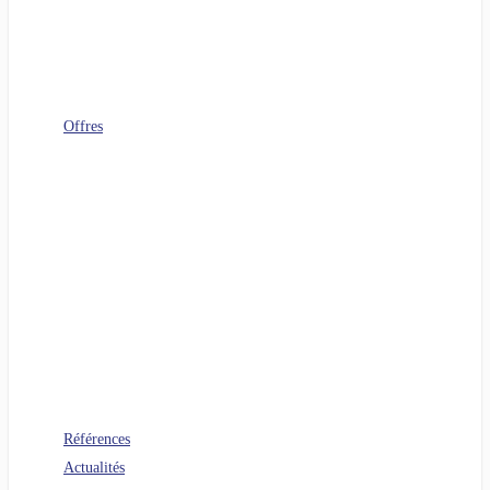
Télécoms
Digital Workplace
FinOps
Sourcing IT
Operating Model
Offres
Agenuity
Uplift your Cloud
Uplift your App. Productivity
Uplift your FinOps
Uplift your Data
Uplift your Gen IA
Uplift your M&A IT Stories
Uplift your IT Savings
PERF360 Uplift your IT Performance
NR 360 Uplift your sustainability
Références
Actualités