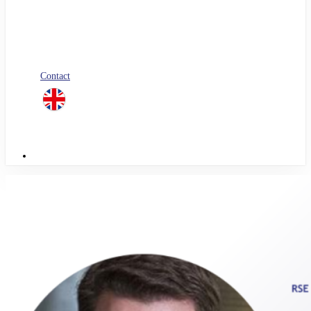
Blog
Nos livres blancs
Jobs
Candidature spontanée
Contact
linkedin
Menu