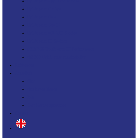
Uplift your App. Productivity
Uplift your FinOps
Uplift your Data
Uplift your Gen IA
Uplift your M&A IT Stories
Uplift your IT Savings
PERF360 Uplift your IT Performance
NR 360 Uplift your sustainability
Références
Actualités
Blog
Nos livres blancs
Jobs
Candidature spontanée
Contact