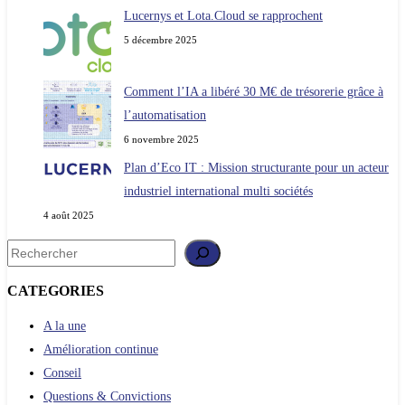
Lucernys et Lota.Cloud se rapprochent
5 décembre 2025
Comment l’IA a libéré 30 M€ de trésorerie grâce à
l’automatisation
6 novembre 2025
Plan d’Eco IT : Mission structurante pour un acteur
industriel international multi sociétés
4 août 2025
Rechercher
CATEGORIES
A la une
Amélioration continue
Conseil
Questions & Convictions