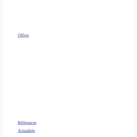
Télécoms
Digital Workplace
FinOps
Sourcing IT
Operating Model
Offres
Agenuity
Uplift your Cloud
Uplift your App. Productivity
Uplift your FinOps
Uplift your Data
Uplift your Gen IA
Uplift your M&A IT Stories
Uplift your IT Savings
PERF360 Uplift your IT Performance
NR 360 Uplift your sustainability
Références
Actualités