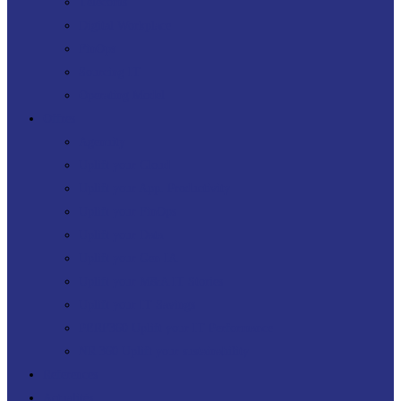
Télécoms
Digital Workplace
FinOps
Sourcing IT
Operating Model
Offres
Agenuity
Uplift your Cloud
Uplift your App. Productivity
Uplift your FinOps
Uplift your Data
Uplift your Gen IA
Uplift your M&A IT Stories
Uplift your IT Savings
PERF360 Uplift your IT Performance
NR 360 Uplift your sustainability
Références
Actualités