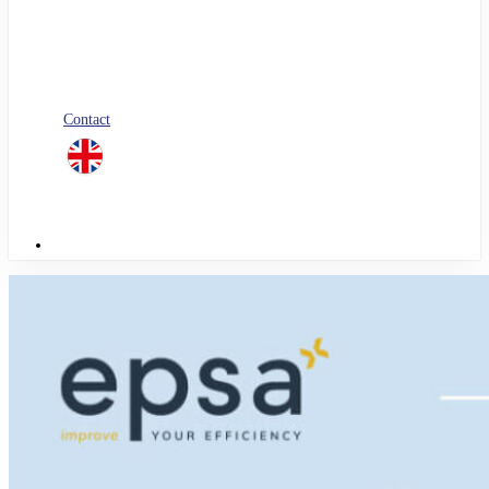
Blog
Nos livres blancs
Jobs
Candidature spontanée
Contact
linkedin
Menu