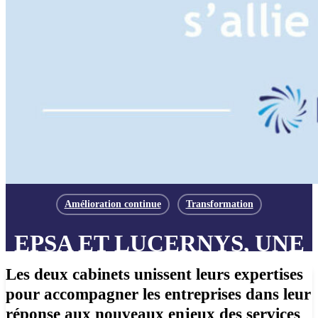
Amélioration continue
Transformation
EPSA ET LUCERNYS, UNE
ALLIANCE POUR LA
Les deux cabinets unissent leurs expertises
PERFORMANCE DES DSI
pour accompagner les entreprises dans leur
réponse aux nouveaux enjeux des services