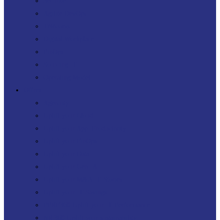
Sécurité
Agilité DevOps
Télécoms
Digital Workplace
FinOps
Sourcing IT
Operating Model
Offres
Agenuity
Uplift your Cloud
Uplift your App. Productivity
Uplift your FinOps
Uplift your Data
Uplift your Gen IA
Uplift your M&A IT Stories
Uplift your IT Savings
PERF360 Uplift your IT Performance
NR 360 Uplift your sustainability