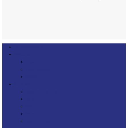
linkedin
Close
Qui sommes-nous ?
Menu
Prestations
Conseil
Transformation
FinOps
Expertises
Ingénierie logicielle
Cloud
DATA IA
Sécurité
Agilité DevOps