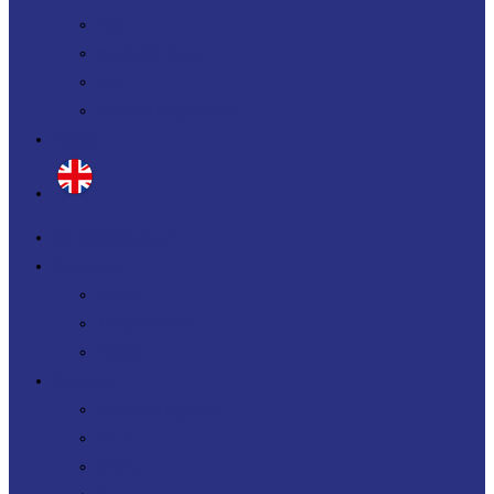
Blog
Nos livres blancs
Jobs
Candidature spontanée
Contact
Qui sommes-nous ?
Prestations
Conseil
Transformation
FinOps
Expertises
Ingénierie logicielle
Cloud
DATA IA