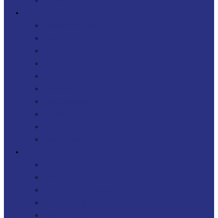
FinOps
Expertises
Ingénierie logicielle
Cloud
DATA IA
Sécurité
Agilité DevOps
Télécoms
Digital Workplace
FinOps
Sourcing IT
Operating Model
Offres
Agenuity
Uplift your Cloud
Uplift your App. Productivity
Uplift your FinOps
Uplift your Data