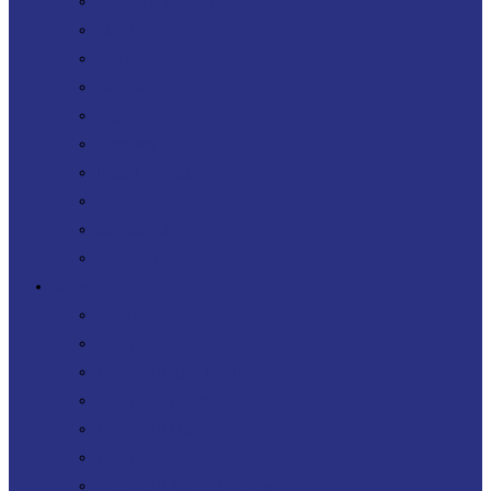
Ingénierie logicielle
Cloud
DATA IA
Sécurité
Agilité DevOps
Télécoms
Digital Workplace
FinOps
Sourcing IT
Operating Model
Offres
Agenuity
Uplift your Cloud
Uplift your App. Productivity
Uplift your FinOps
Uplift your Data
Uplift your Gen IA
Uplift your M&A IT Stories