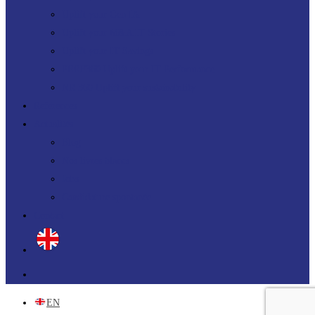
Uplift your Gen IA
Uplift your M&A IT Stories
Uplift your IT Savings
PERF360 Uplift your IT Performance
NR 360 Uplift your sustainability
Références
Actualités
Blog
Nos livres blancs
Jobs
Candidature spontanée
Contact
linkedin
EN