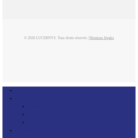
© 2026 LUCERNYS. Tous droits réservés |
Mentions légales
linkedin
Close
Qui sommes-nous ?
Menu
Prestations
Conseil
Transformation
FinOps
Expertises