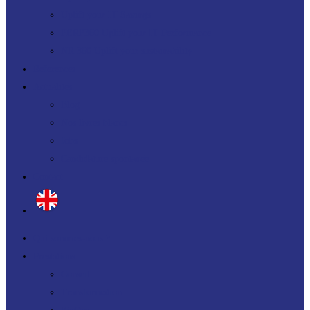
Uplift your IT Savings
PERF360 Uplift your IT Performance
NR 360 Uplift your sustainability
Références
Actualités
Blog
Nos livres blancs
Jobs
Candidature spontanée
Contact
Qui sommes-nous ?
Prestations
Conseil
Transformation