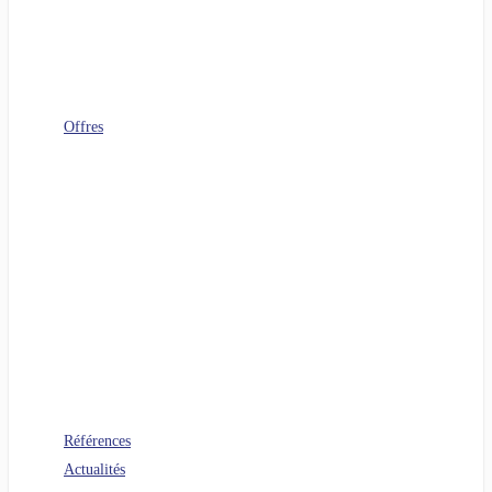
Télécoms
Digital Workplace
FinOps
Sourcing IT
Operating Model
Offres
Agenuity
Uplift your Cloud
Uplift your App. Productivity
Uplift your FinOps
Uplift your Data
Uplift your Gen IA
Uplift your M&A IT Stories
Uplift your IT Savings
PERF360 Uplift your IT Performance
NR 360 Uplift your sustainability
Références
Actualités