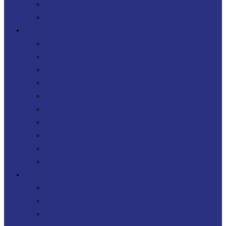
Transformation
FinOps
Expertises
Ingénierie logicielle
Cloud
DATA IA
Sécurité
Agilité DevOps
Télécoms
Digital Workplace
FinOps
Sourcing IT
Operating Model
Offres
Agenuity
Uplift your Cloud
Uplift your App. Productivity