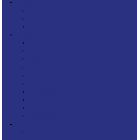
Prestations
Conseil
Transformation
FinOps
Expertises
Ingénierie logicielle
Cloud
DATA IA
Sécurité
Agilité DevOps
Télécoms
Digital Workplace
FinOps
Sourcing IT
Operating Model
Offres
Agenuity