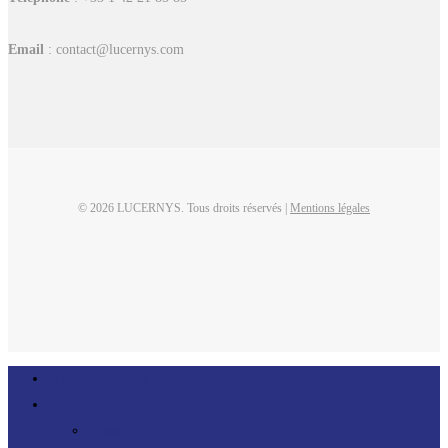
Email
: contact@lucernys.com
© 2026 LUCERNYS. Tous droits réservés |
Mentions légales
linkedin
Close
Qui sommes-nous ?
Menu
Prestations
Conseil