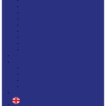
Uplift your Cloud
Uplift your App. Productivity
Uplift your FinOps
Uplift your Data
Uplift your Gen IA
Uplift your M&A IT Stories
Uplift your IT Savings
PERF360 Uplift your IT Performance
NR 360 Uplift your sustainability
Références
Actualités
Blog
Nos livres blancs
Jobs
Candidature spontanée
Contact