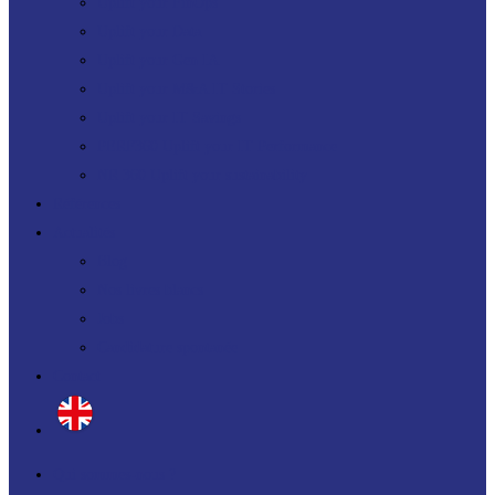
Uplift your FinOps
Uplift your Data
Uplift your Gen IA
Uplift your M&A IT Stories
Uplift your IT Savings
PERF360 Uplift your IT Performance
NR 360 Uplift your sustainability
Références
Actualités
Blog
Nos livres blancs
Jobs
Candidature spontanée
Contact
Qui sommes-nous ?