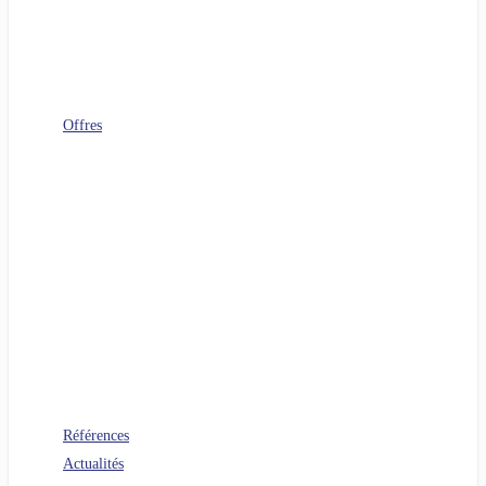
Télécoms
Digital Workplace
FinOps
Sourcing IT
Operating Model
Offres
Agenuity
Uplift your Cloud
Uplift your App. Productivity
Uplift your FinOps
Uplift your Data
Uplift your Gen IA
Uplift your M&A IT Stories
Uplift your IT Savings
PERF360 Uplift your IT Performance
NR 360 Uplift your sustainability
Références
Actualités