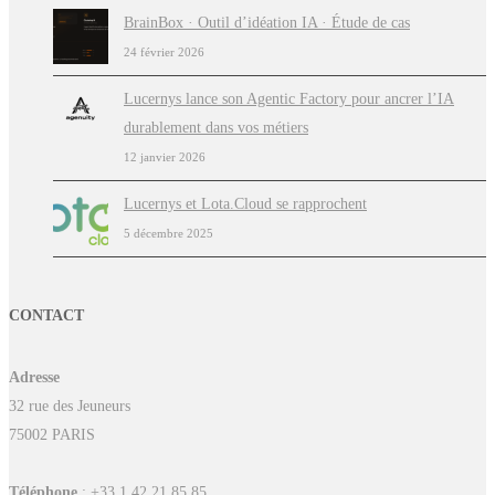
BrainBox · Outil d’idéation IA · Étude de cas
24 février 2026
Lucernys lance son Agentic Factory pour ancrer l’IA
durablement dans vos métiers
12 janvier 2026
Lucernys et Lota.Cloud se rapprochent
5 décembre 2025
CONTACT
Adresse
32 rue des Jeuneurs
75002 PARIS
Téléphone
: +33 1 42 21 85 85