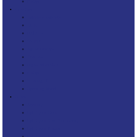
FinOps
Expertises
Ingénierie logicielle
Cloud
DATA IA
Sécurité
Agilité DevOps
Télécoms
Digital Workplace
FinOps
Sourcing IT
Operating Model
Offres
Agenuity
Uplift your Cloud
Uplift your App. Productivity
Uplift your FinOps
Uplift your Data