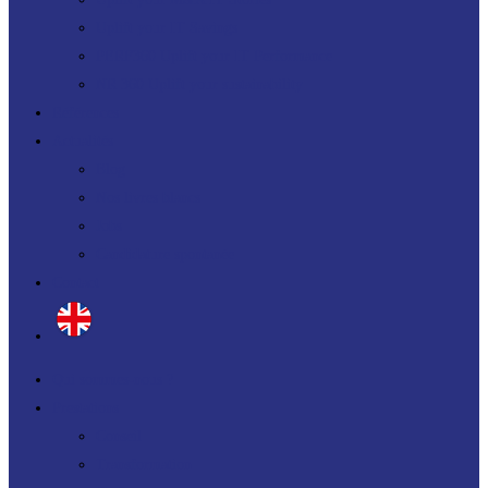
Uplift your IT Savings
PERF360 Uplift your IT Performance
NR 360 Uplift your sustainability
Références
Actualités
Blog
Nos livres blancs
Jobs
Candidature spontanée
Contact
Qui sommes-nous ?
Prestations
Conseil
Transformation