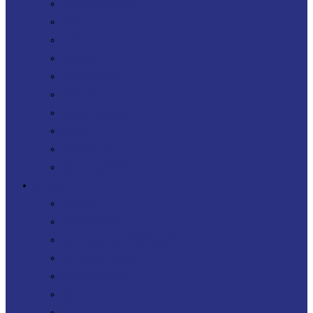
Ingénierie logicielle
Cloud
DATA IA
Sécurité
Agilité DevOps
Télécoms
Digital Workplace
FinOps
Sourcing IT
Operating Model
Offres
Agenuity
Uplift your Cloud
Uplift your App. Productivity
Uplift your FinOps
Uplift your Data
Uplift your Gen IA
Uplift your M&A IT Stories