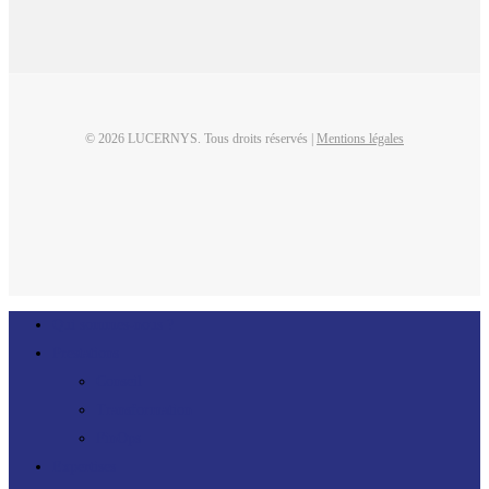
© 2026 LUCERNYS. Tous droits réservés |
Mentions légales
linkedin
Close
Qui sommes-nous ?
Menu
Prestations
Conseil
Transformation
FinOps
Expertises