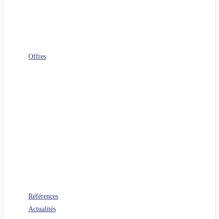
Télécoms
Digital Workplace
FinOps
Sourcing IT
Operating Model
Offres
Agenuity
Uplift your Cloud
Uplift your App. Productivity
Uplift your FinOps
Uplift your Data
Uplift your Gen IA
Uplift your M&A IT Stories
Uplift your IT Savings
PERF360 Uplift your IT Performance
NR 360 Uplift your sustainability
Références
Actualités