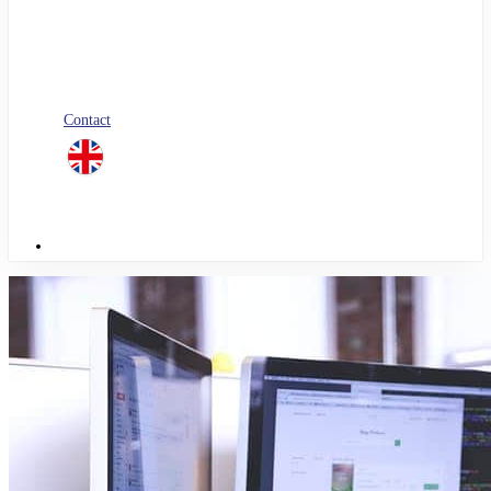
Blog
Nos livres blancs
Jobs
Candidature spontanée
Contact
linkedin
Menu