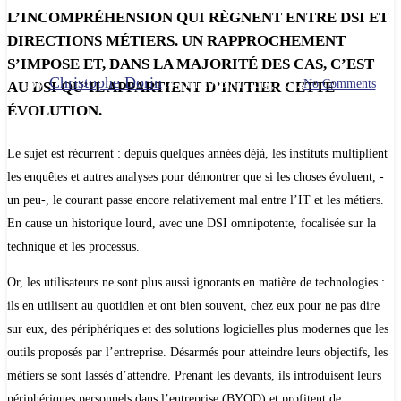
RÉCONCILIER MÉTIERS
L’INCOMPRÉHENSION QUI RÈGNENT ENTRE DSI ET
ET DSI
DIRECTIONS MÉTIERS. UN RAPPROCHEMENT
S’IMPOSE ET, DANS LA MAJORITÉ DES CAS, C’EST
By
Christophe Dorin
14 juin 2018
mai 13th, 2022
No Comments
AU DSI QU’IL APPARTIENT D’INITIER CETTE
ÉVOLUTION.
Le sujet est récurrent : depuis quelques années déjà, les instituts multiplient
les enquêtes et autres analyses pour démontrer que si les choses évoluent, -
un peu-, le courant passe encore relativement mal entre l’IT et les métiers.
En cause un historique lourd, avec une DSI omnipotente, focalisée sur la
technique et les processus.
Or, les utilisateurs ne sont plus aussi ignorants en matière de technologies :
ils en utilisent au quotidien et ont bien souvent, chez eux pour ne pas dire
sur eux, des périphériques et des solutions logicielles plus modernes que les
outils proposés par l’entreprise. Désarmés pour atteindre leurs objectifs, les
métiers se sont lassés d’attendre. Prenant les devants, ils introduisent leurs
périphériques personnels dans l’entreprise (BYOD) et profitent de