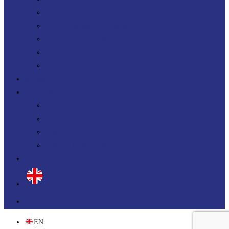
Uplift your Gen IA
Uplift your M&A IT Stories
Uplift your IT Savings
PERF360 Uplift your IT Performance
NR 360 Uplift your sustainability
Références
Actualités
Blog
Nos livres blancs
Jobs
Candidature spontanée
Contact
linkedin
EN