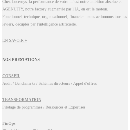
Chez Lucernys, la performance de votre IT est notre ambition absolue et
CLOUD, FINOPS ET
AGENUITY, notre factory augmentée par l'IA, en est le moteur.
CONSEIL INFORMATIQUE
Fonctionnel, technique, organisationnel, financier : nous actionnons tous les
leviers, décuplés par l'intelligence artificielle.
Bienvenue sur le blog IT de Lucernys. Nos experts partagent ici leurs
analyses, retours de missions et convictions sur les grandes tendances qui
EN SAVOIR +
transforment les directions informatiques : Cloud, FinOps, intelligence
artificielle, cybersécurité, Digital Workplace et SD-WAN. Un blog pensé
NOS PRESTATIONS
pour les DSI et les décideurs IT qui souhaitent anticiper les mutations du
secteur et tirer parti de l'IA pour accélérer leur performance.
CONSEIL
Audit / Benchmarks / Schémas directeurs / Appel d'offres
TRANSFORMATION
Pilotage de programmes / Ressources et Expertises
FinOps