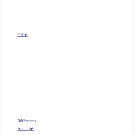
Télécoms
Digital Workplace
FinOps
Sourcing IT
Operating Model
Offres
Agenuity
Uplift your Cloud
Uplift your App. Productivity
Uplift your FinOps
Uplift your Data
Uplift your Gen IA
Uplift your M&A IT Stories
Uplift your IT Savings
PERF360 Uplift your IT Performance
NR 360 Uplift your sustainability
Références
Actualités