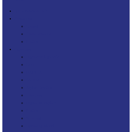
Qui sommes-nous ?
Prestations
Conseil
Transformation
FinOps
Expertises
Ingénierie logicielle
Cloud
DATA IA
Sécurité
Agilité DevOps
Télécoms
Digital Workplace
FinOps
Sourcing IT
Operating Model