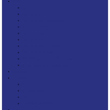
Offres
Agenuity
Uplift your Cloud
Uplift your App. Productivity
Uplift your FinOps
Uplift your Data
Uplift your Gen IA
Uplift your M&A IT Stories
Uplift your IT Savings
PERF360 Uplift your IT Performance
NR 360 Uplift your sustainability
Références
Actualités
Blog
Nos livres blancs
Jobs
Candidature spontanée
Contact