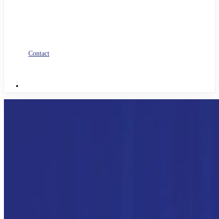
Blog
Nos livres blancs
Jobs
Candidature spontanée
Contact
linkedin
Menu