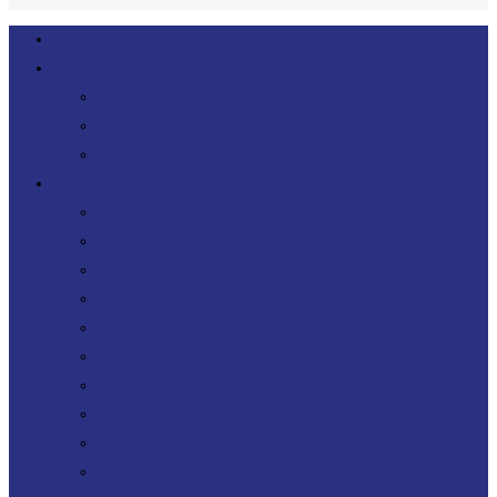
Close
Qui sommes-nous ?
Menu
Prestations
Conseil
Transformation
FinOps
Expertises
Ingénierie logicielle
Cloud
DATA IA
Sécurité
Agilité DevOps
Télécoms
Digital Workplace
FinOps
Sourcing IT
Operating Model