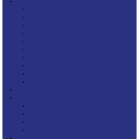
Offres
Agenuity
Uplift your Cloud
Uplift your App. Productivity
Uplift your FinOps
Uplift your Data
Uplift your Gen IA
Uplift your M&A IT Stories
Uplift your IT Savings
PERF360 Uplift your IT Performance
NR 360 Uplift your sustainability
Références
Actualités
Blog
Nos livres blancs
Jobs
Candidature spontanée
Contact