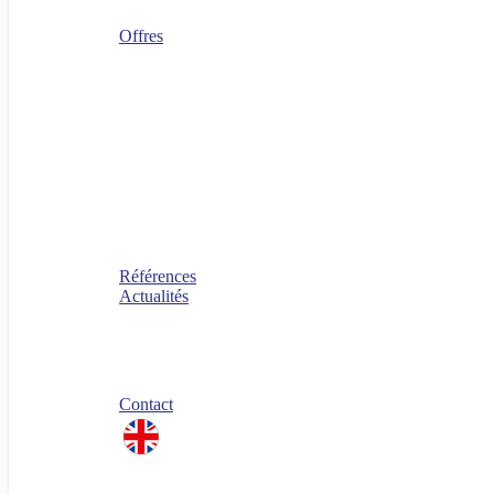
Sourcing IT
Operating Model
Offres
Agenuity
Uplift your Cloud
Uplift your App. Productivity
Uplift your FinOps
Uplift your Data
Uplift your Gen IA
Uplift your M&A IT Stories
Uplift your IT Savings
PERF360 Uplift your IT Performance
NR 360 Uplift your sustainability
Références
Actualités
Blog
Nos livres blancs
Jobs
Candidature spontanée
Contact
linkedin