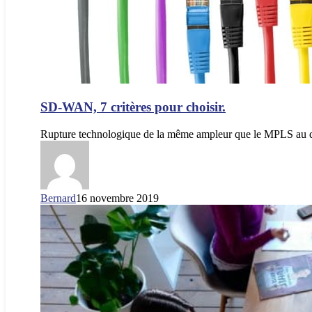
SD-WAN, 7 critères pour choisir.
Rupture technologique de la même ampleur que le MPLS au 
Bernard
16 novembre 2019
La
digital
workplace,
l’environnement
de
travail
de
demain.