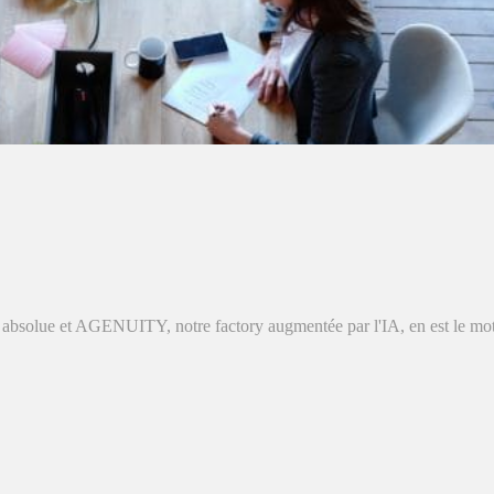
absolue et AGENUITY, notre factory augmentée par l'IA, en est le moteu